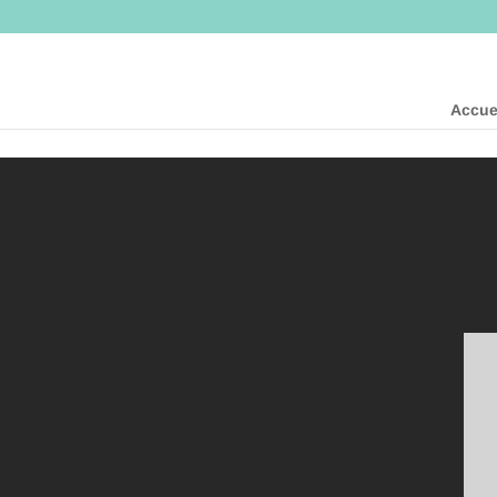
google9e64189ec5ceff17.html
Accue