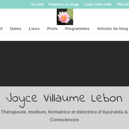
Accueil
Proposer un stage
Louer notre salle
Plan du
il
Dates
Lieux
Profs
Programmes
Articles de blog
Joyce Villaume Lebon
Thérapeute, medium, formatrice et directrice d’Ayurvéda &
Consciences