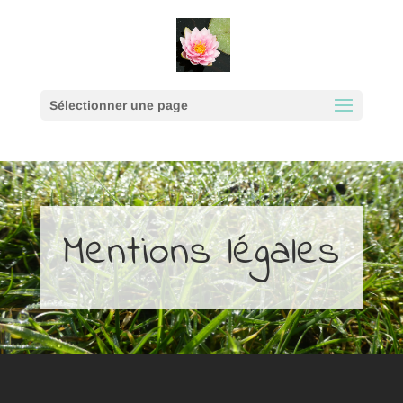
google9e64189ec5ceff17.html
Sélectionner une page
Mentions légales