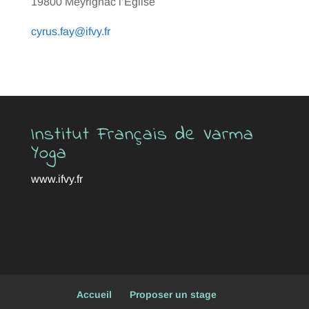
19800 Meyrignac l’Eglise
cyrus.fay@ifvy.fr
Institut Français de Varma
Yoga
www.ifvy.fr
Accueil
Proposer un stage